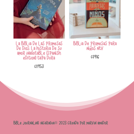
La Biblia de las promesas
Biblia de promesas para
de Dios: La historia de Su
niños NTV
amor inagotable (Spanish
C$
916
Edition) Tapa dura
C$
953
Bible Journaling Nicaragua® 2023 Creada por Marvin Amador