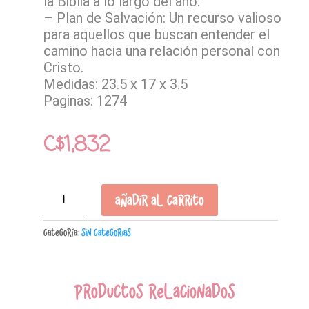
la Biblia a lo largo del año.
– Plan de Salvación: Un recurso valioso
para aquellos que buscan entender el
camino hacia una relación personal con
Cristo.
Medidas: 23.5 x 17 x 3.5
Paginas: 1274
C$
1,832
BIBLIA
Añadir al carrito
DE
APUNTES
Categoría:
Sin Categorias
REINA
VALERA
1960
TAPA
Productos relacionados
DURA