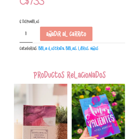
C$
733
6 disponibles
Biblia
Añadir al carrito
Infográfica
para
Categorías:
Biblia Ilustrada
,
Biblias
,
Libros
,
Niños
Niños
cantidad
Productos relacionados