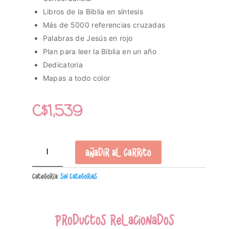
Libros de la Biblia en síntesis
Más de 5000 referencias cruzadas
Palabras de Jesús en rojo
Plan para leer la Biblia en un año
Dedicatoria
Mapas a todo color
C$
1,539
Biblia
Añadir al carrito
Reina
Valera
Categoría:
Sin Categorias
1960
Letra
Grande
11
Productos relacionados
puntos