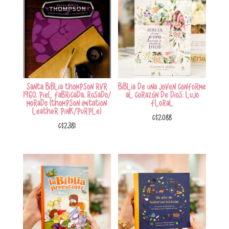
Santa Biblia Thompson RVR
Biblia de una joven conforme
1960, Piel Fabricada, Rosado/
al corazón de Dios: Lujo
Morado (Thompson Imitation
Floral
Leather Pink/Purple)
C$
2,088
C$
2,381