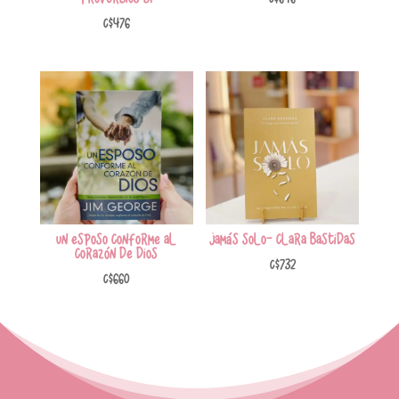
C$
476
Un esposo conforme al
Jamás solo- Clara Bastidas
corazón de Dios
C$
732
C$
660