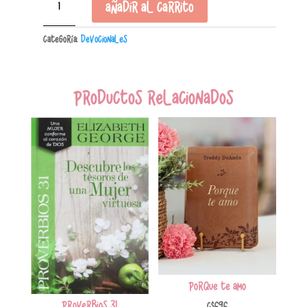
Añadir al carrito
de
Oración
Categoría:
Devocionales
Creativo
de
Bible
Journaling
Productos relacionados
cantidad
Porque te amo
Proverbios 31
C$
696