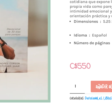
cotidiana que expone 
propia vida como pare
intimidad emocional y 
orientación práctica y 
Dimensiones ‏ : ‎
5.25
Idioma ‏ : ‎
Español
Número 
C$
550
Enséñame
Añadir a
a
amar
Categorías:
Devocionales
,
Libros
cantidad