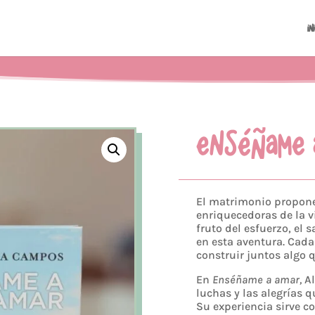
In
ENSÉÑAME 
El matrimonio propone
enriquecedoras de la v
fruto del esfuerzo, el s
en esta aventura. Cad
construir juntos algo
En
Enséñame a amar,
Al
luchas y las alegrías 
Su experiencia sirve c