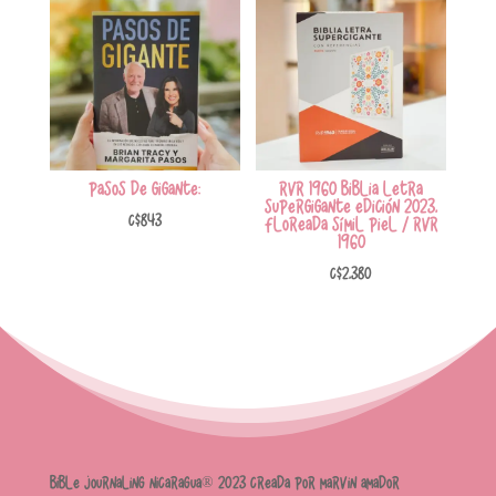
Pasos de gigante:
RVR 1960 Biblia letra
supergigante edición 2023,
C$
843
floreada símil piel / RVR
1960
C$
2,380
Bible Journaling Nicaragua® 2023 Creada por Marvin Amador