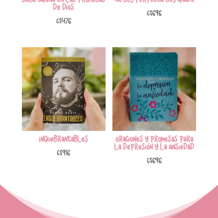
de Dios
C$
696
C$
476
INQUEBRANTABLES
Oraciones y promesas para
la depresión y la ansiedad
C$
916
C$
696