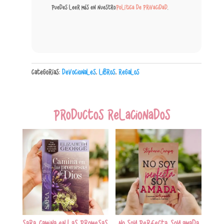
Puedes leer más en nuestro
política de privacidad
.
Categorías:
Devocionales
,
Libros
,
Regalos
Productos relacionados
Sara, Camina En Las Promesas
No soy perfecta, soy amada