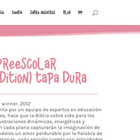
icio
Tienda
Sobre Nosotros
Blog
 PREESCOLAR
DITION) TAPA DURA
 winner, 2012
rita por un equipo de expertos en educación
es, hace que la Biblia cobre vida para los
ustraciones dinámicas, energéticas y
n cada plana capturarán la imaginación de
ndoles un amor perdurable por la Palabra de
storias, cada sección cuenta con actividades