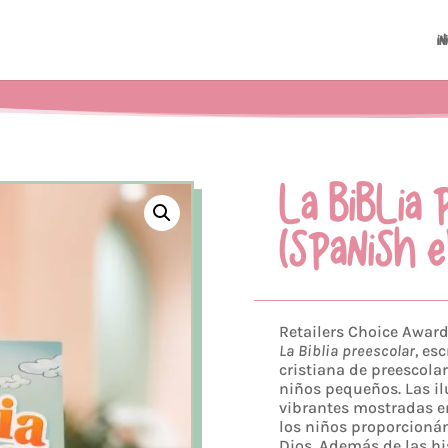
In
LA BIBLIA
(SPANISH E
Retailers Choice Award
La Biblia preescolar,
esc
cristiana de preescolar
niños pequeños. Las il
vibrantes mostradas e
los niños proporcioná
Dios. Además de las hi