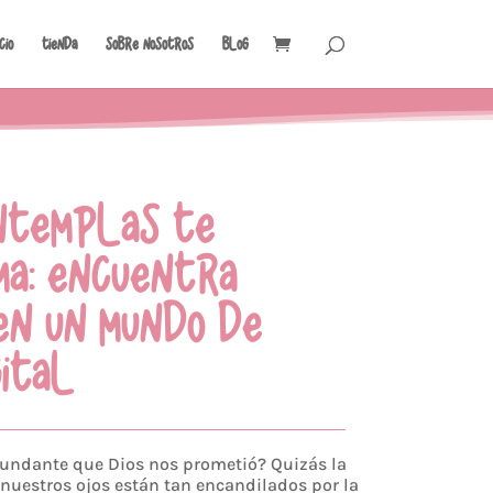
icio
Tienda
Sobre Nosotros
Blog
NTEMPLAS TE
A: ENCUENTRA
EN UN MUNDO DE
GITAL
bundante que Dios nos prometió?
Quizás la
nuestros ojos están tan encandilados por la