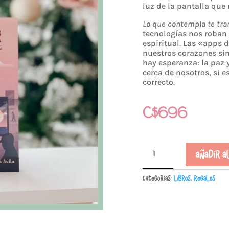
luz de la pantalla que
Lo que contempla te tr
tecnologías nos roban 
espiritual. Las «apps 
nuestros corazones sin
hay esperanza: la paz 
cerca de nosotros, si e
correcto.
C$
696
Lo
Añadir a
que
contemplas
Categorías:
Libros
,
Regalos
te
transforma:
Encuentra
libertad
en