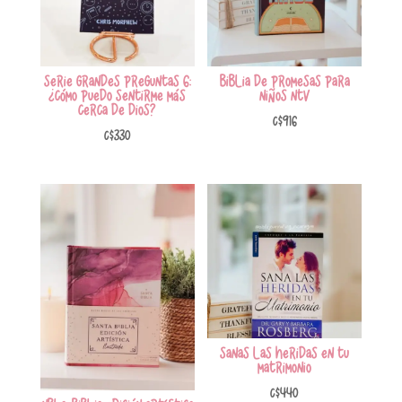
Serie Grandes Preguntas 6:
Biblia de promesas para
¿Cómo puedo sentirme más
niños NTV
cerca de Dios?
C$
916
C$
330
Sanas las heridas en tu
matrimonio
C$
440