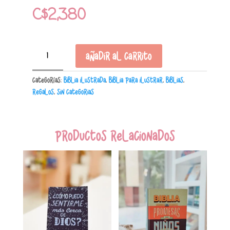
C$
2,380
NTV
Añadir al carrito
Biblia
Inspira
Categorías:
Biblia Ilustrada
,
Biblia para ilustrar
,
Biblias
,
con
Regalos
,
Sin Categorias
Filament
Letra
Grande
cantidad
Productos relacionados