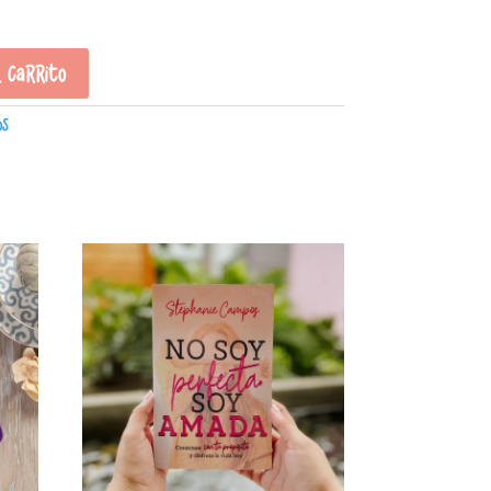
l carrito
os