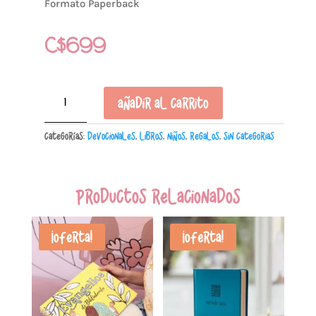
Formato Paperback
C$
699
Proyecto
Añadir al carrito
Discipulado
–
Categorías:
Devocionales
,
Libros
,
Niños
,
Regalos
,
Sin Categorias
Ministerio
de
Jóvenes
(Spanish
Productos relacionados
Edition)
cantidad
¡Oferta!
¡Oferta!