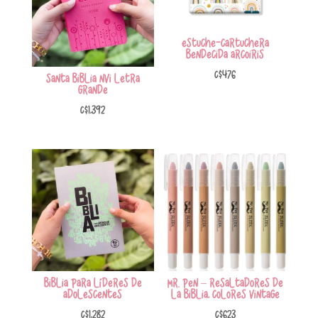
Estuche-Cartuchera
Bendecida arcoiris
C$
476
SANTA BIBLIA NVI LETRA
GRANDE
C$
1,392
Biblia para Líderes de
Mr. Pen – Resaltadores de
Adolescentes
la Biblia, colores vintage
C$
1,282
C$
623