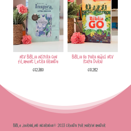
NTV Biblia Inspira con
Biblia GO para niños NTV
Filament Letra Grande
(Tapa dura)
C$
2,380
C$
1,282
Bible Journaling Nicaragua® 2023 Creada por Marvin Amador