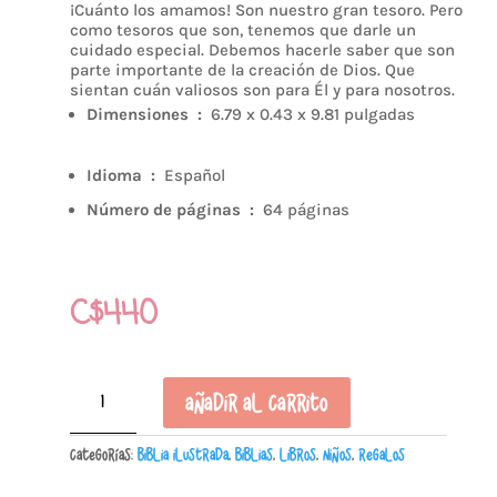
¡Cuánto los amamos! Son nuestro gran tesoro. Pero
como tesoros que son, tenemos que darle un
cuidado especial. Debemos hacerle saber que son
parte importante de la creación de Dios. Que
sientan cuán valiosos son para Él y para nosotros.
Dimensiones ‏ : ‎
6.79 x 0.43 x 9.81 pulgadas
Idioma ‏ : ‎
Español
Número de páginas ‏ : ‎
64 páginas
C$
440
Nací
Añadir al carrito
para
ser
Categorías:
Biblia Ilustrada
,
Biblias
,
Libros
,
Niños
,
Regalos
feliz
cantidad