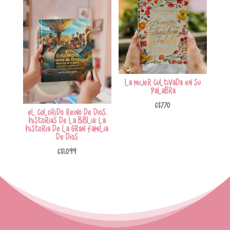
La mujer cultivada en Su
Palabra
C$
770
El colorido reino de Dios,
historias de la Biblia: La
historia de la gran familia
de Dios
C$
1,099