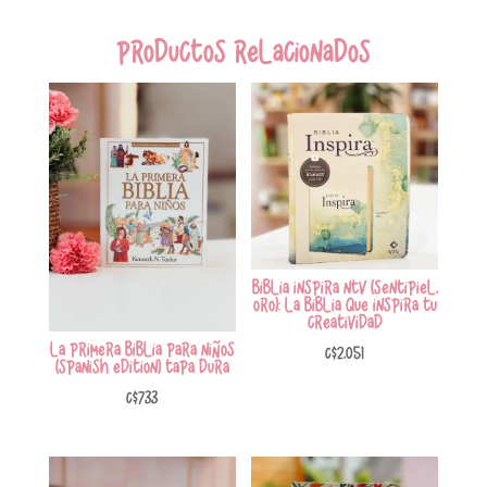
Productos relacionados
Biblia Inspira NTV (SentiPiel,
Oro): La Biblia que inspira tu
creatividad
La primera Biblia para niños
C$
2,051
(Spanish Edition) tapa dura
C$
733